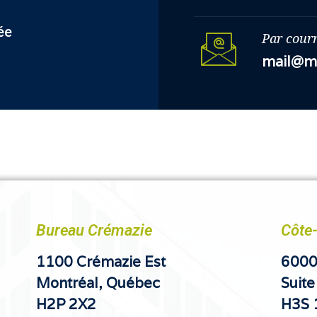
ée
Par courr
mail@mc
Bureau Crémazie
Côte
1100 Crémazie Est
6000
Montréal, Québec
Suit
H2P 2X2
H3S 