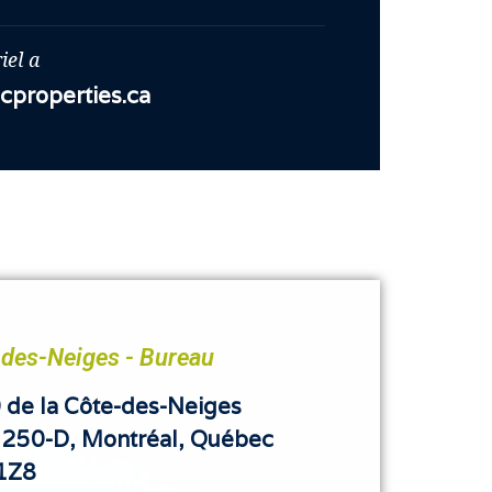
iel a
properties.ca
-des-Neiges - Bureau
 de la Côte-des-Neiges
e 250-D, Montréal, Québec
1Z8