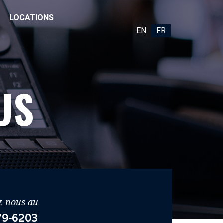
LOCATIONS
EN
FR
US
z-nous au
79-6203